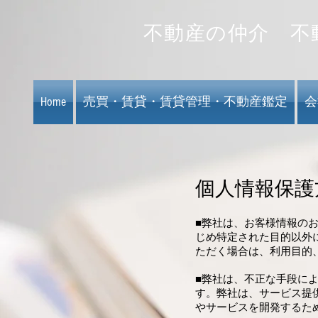
​不動産の仲介 
​
Home
売買・賃貸・賃貸管理・不動産鑑定
会
個人情報保護
■弊社は、お客様情報の
じめ特定された目的以外
ただく場合は、利用目的
■弊社は、不正な手段に
す。弊社は、サービス提
やサービスを開発するた