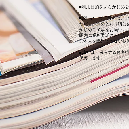
■利用目的をあらかじめ
■原則として、弊社は、
ただし、次のとおり特に
かじめご了承をお願いい
囲内の業務委託において
ご本人を識別できない状
■弊社は、保有するお客
保護します。