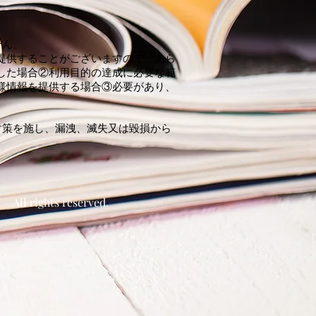
せん。
提供することがございますので、あら
した場合②利用目的の達成に必要な範
様情報を提供する場合③必要があり、
対策を施し、漏洩、滅失又は毀損から
l rights reserved.