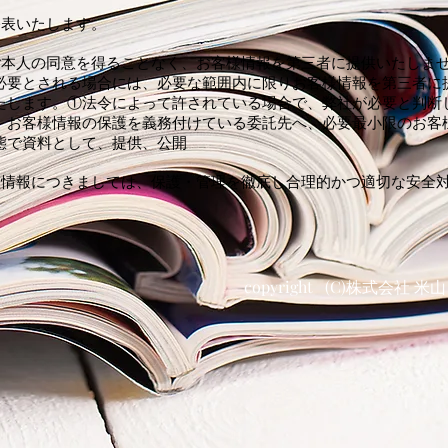
公表いたします。
ご本人の同意を得ることなく、お客様情報を第三者に提供いたしま
必要とされる場合には、必要な範囲内に限りお客様情報を第三者に
たします。①法令によって許されている場合で、弊社が必要と判断
、お客様情報の保護を義務付けている委託先へ、必要最小限のお客
態で資料として、提供、公開
様情報につきましては、保護・管理を徹底し合理的かつ適切な安全
copyright (C)株式会社 米山 Al