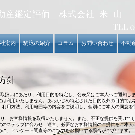
不動産鑑定評価
株式会社 米 山
TEL 0
社案内
駒込の紹介
コラム
お問い合わせ
不動
方針
お取扱いにあたり、利用目的を特定し、公表又はご本人へご通知し
には利用いたしません。あらかじめ特定された目的以外の目的でお
、利用方法、利用範囲等の内容をご説明し、個別にご本人の同意を
より、お客様情報を取得いたしません。また、不正な提供を受けて
供のステップに合わせ、適宜、必要なお客様情報のご提供をご本人
めに、アンケート調査等のご協力をお願いする場合がございます。