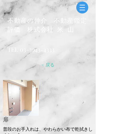
​不動産の仲介 不動産鑑定
評価
株式会社 米 山
​
TEL
03-3943-4333
< 戻る
扉
普段のお手入れは、やわらかい布で乾拭きし