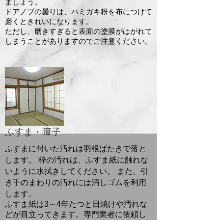
ましょう。
ドアノブの曇りは、ハミガキ粉を布につけて
磨くときれいになります。
ただし、磨きすぎると表面の塗膜がはがれて
しまうことがありますのでご注意ください。
ふすま・障子
ふすまに付いた汚れは羽根ばたきで落と
します。 枠の汚れは、ふすま紙に触れな
いように水拭きしてください。 また、引
き手のまわりの汚れには消しゴムを利用
します。
ふすま紙は3～4年たつと日焼けや汚れな
どが目立ってきます。専門業者に依頼し