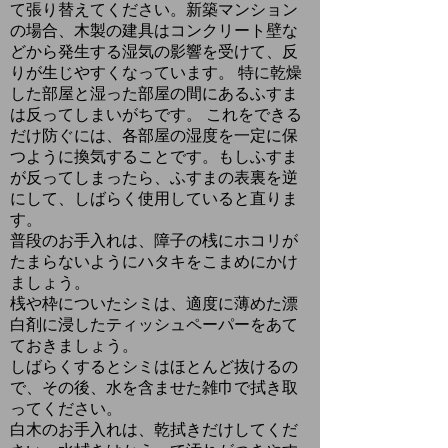
て張り替えてください。
新築マンション
の場合、木製の建具はコンクリート壁な
どから発生する湿気の影響を受けて、反
りが生じやすくなっています。 特に乾燥
した部屋と湿った部屋の間にあるふすま
は反ってしまいがちです。 これをできる
だけ防ぐには、各部屋の湿度を一定に保
つように換気することです。もしふすま
が反ってしまったら、ふすまの表裏を逆
にして、しばらく使用していると直りま
す。
普段のお手入れは、障子の桟にホコリが
たまらないようにハタキをこまめにかけ
ましょう。
桟や枠についたシミは、適度に薄めた漂
白剤に浸したティッシュペーパーをあて
ておきましょう。
しばらくするとシミはほとんど抜けるの
で、その後、水を含ませた雑巾で拭き取
ってください。
白木
のお手入れは、乾拭きだけしてくだ